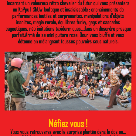
incarnant un valeureux rétro chevalier du futur qui vous présentera
un KaPpuT ShOw loufoque et insaisissable : enchainements de
performances inutiles et surprenantes, manipulations d’objets
insolites, magie rurale, équilibres funky, gags et cascades
cageotiques, néo imitations taxidermiques…dans un désordre presque
parfait.Armé de sa mini guitare rose, Doun vous bluffe et vous
détonne en mélangeant tousses pouvoirs sous naturels.
Méfiez vous !
Vous vous retrouverez avec la surprise plantée dans le dos ou…