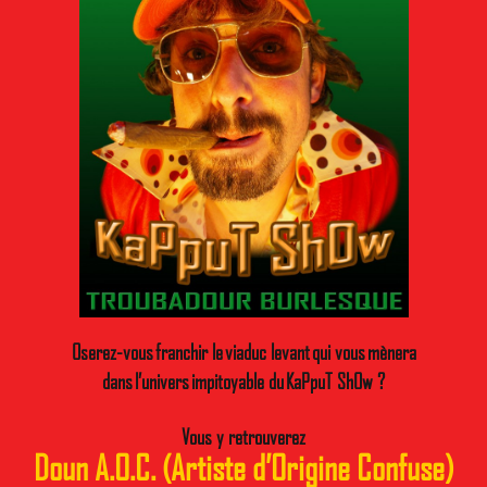
Oserez-
vous
franchir le
viaduc levant
qui vous mènera
dans
l’univers
impitoyable du
KaPpuT ShOw ?
Vous y retrouverez
Doun A.O.C. (Artiste d’Origine Confuse)