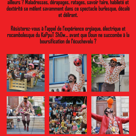
ailleurs ? Maladresses, dérapages, ratages, savoir faire, habileté et
dextérité se mêlent savamment dans ce spectacle burlesque, décalé
et délirant.
Résisterez-vous à l’appel de l’expérience orgiaque, électrique et
rocambolesque du KaPpuT ShOw… avant que Doun ne succombe à la
boursification de l’écuchevelu ?